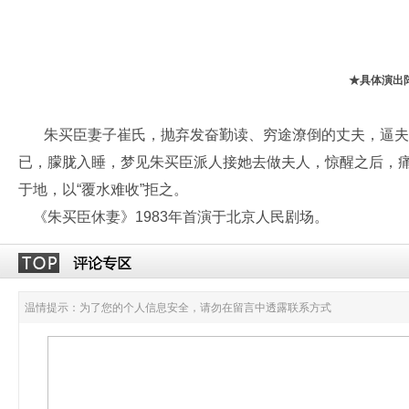
★具体演出
朱买臣妻子崔氏，抛弃发奋勤读、穷途潦倒的丈夫，逼夫
已，朦胧入睡，梦见朱买臣派人接她去做夫人，惊醒之后，
于地，以“覆水难收”拒之。
《朱买臣休妻》1983年首演于北京人民剧场。
温情提示：为了您的个人信息安全，请勿在留言中透露联系方式