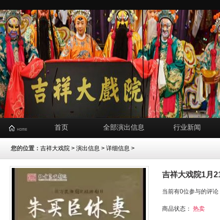
首页
全部演出信息
行业新闻
您的位置：
吉祥大戏院
>
演出信息
> 详细信息 >
吉祥大戏院1月2
当前有0位参与的评论
商品状态：
热卖