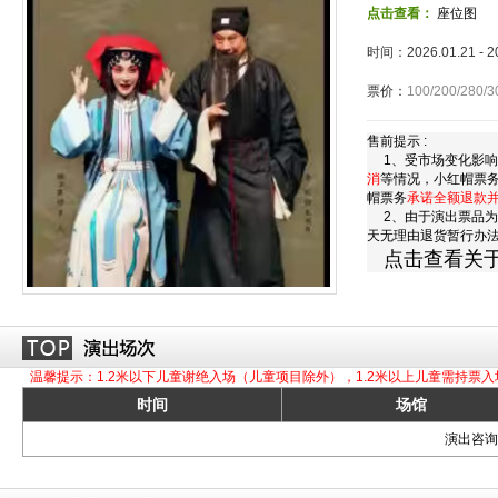
点击查看：
座位图
时间：2026.01.21 - 
票价：
100/200/280/3
售前提示 :
1、受市场变化影响
消
等情况，小红帽票
帽票务
承诺全额退款
2、由于演出票品为
天无理由退货暂行办
点击查看关
温馨提示：1.2米以下儿童谢绝入场（儿童项目除外），1.2米以上儿童需持票入
时间
场馆
演出咨询订