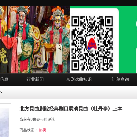
信息
行业新闻
京剧戏曲知识
订单查询
>
北方昆曲剧院经典剧目展演昆曲《牡丹亭》上本
当前有0位参与的评论
商品状态：
热卖