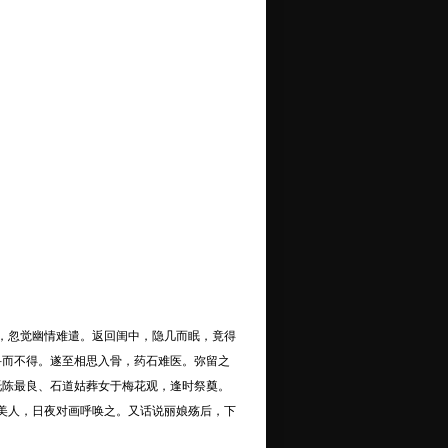
，忽觉幽情难遣。返回闺中，隐几而眠，竟得
寻而不得。遂至相思入骨，药石难医。弥留之
托陈最良、石道姑葬女于梅花观，逢时祭奠。
美人，日夜对画呼唤之。又话说丽娘殇后，下