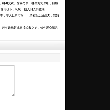
，幽明交欢。惊喜之余，柳生穷究底细，丽娘
，花雨骤下，礼赞一段人间爱情佳话……
事，非人世所可尽……第云理之所必无，安知
。若有遗珠甚或冒渎经典之处，伏乞观众诸君