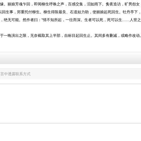
。丽娘芳魂乍回，即闻柳生呼唤之声，百感交集，泪如雨下。夤夜造访，旷男怨女
以回生事，郑重托付柳生。柳生得陈最良、石道姑力助，使丽娘起死回生。牡丹亭下
绝无可能。然作者曰：“情不知所起，一往而深。生者可以死，死可以生……人世之
一晚演出之限，无奈截取其上半部，自标目起回生止。其间多有删减，或略作改动
言中透露联系方式