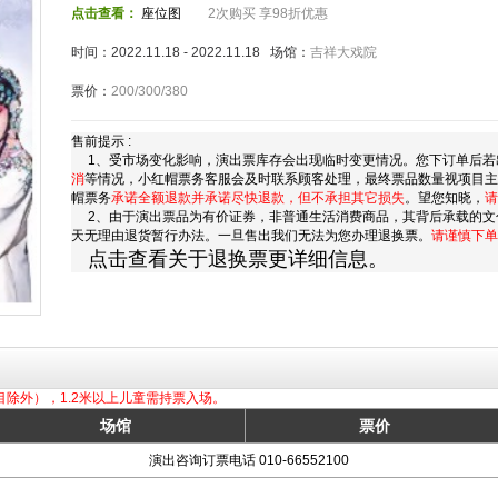
点击查看：
座位图
2次购买 享98折优惠
时间：2022.11.18 - 2022.11.18 场馆：
吉祥大戏院
票价：
200/300/380
售前提示 :
1、受市场变化影响，演出票库存会出现临时变更情况。您下订单后若
消
等情况，小红帽票务客服会及时联系顾客处理，最终票品数量视项目
帽票务
承诺全额退款并承诺尽快退款，但不承担其它损失
。望您知晓，
请
2、由于演出票品为有价证券，非普通生活消费商品，其背后承载的文
天无理由退货暂行办法。一旦售出我们无法为您办理退换票。
请谨慎下单
点击查看关于退换票更详细信息。
目除外），1.2米以上儿童需持票入场。
场馆
票价
演出咨询订票电话 010-66552100