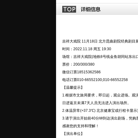
吉祥大戏院 11月18日 北方昆曲剧院经典剧
时间：2022.11.18 周五 19:30
场馆：吉祥大戏院(地铁8号线金鱼胡同站东出口
票价：200/300/380
微信订票18515362586
电话订票010-66552100,010-66552258
【温馨提示】
1.根据市文旅局要求，即日起，观众进场。观
日进返京未满7天人员无法进入演出场所。
2.体温异常(>37.3℃) 北京健康宝或行程卡
3.请于演出开始前40分钟到达演出剧场，凭
感谢您的支持和理解！
【演出单位】