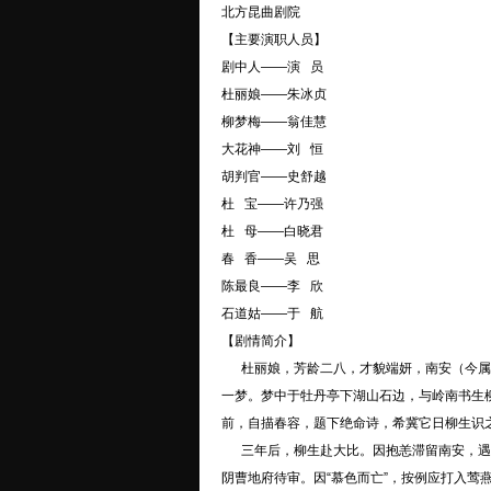
北方昆曲剧院
【主要演职人员】
剧中人——演 员
杜丽娘——朱冰贞
柳梦梅——翁佳慧
大花神——刘 恒
胡判官——史舒越
杜 宝——许乃强
杜 母——白晓君
春 香——吴 思
陈最良——李 欣
石道姑——于 航
【剧情简介】
杜丽娘，芳龄二八，才貌端妍，南安（今属江
一梦。梦中于牡丹亭下湖山石边，与岭南书生
前，自描春容，题下绝命诗，希冀它日柳生识
三年后，柳生赴大比。因抱恙滞留南安，遇陈
阴曹地府待审。因“慕色而亡”，按例应打入莺