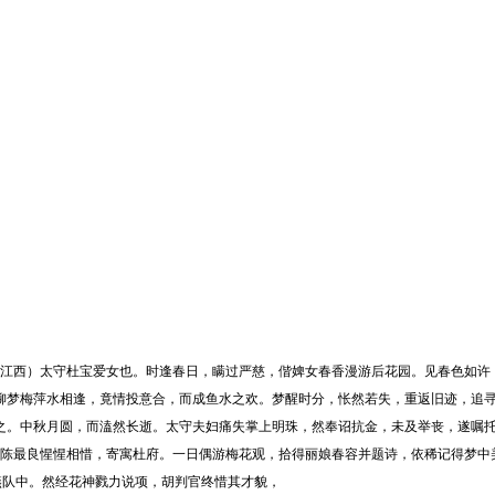
西）太守杜宝爱女也。时逢春日，瞒过严慈，偕婢女春香漫游后花园。见春色如许
柳梦梅萍水相逢，竟情投意合，而成鱼水之欢。梦醒时分，怅然若失，重返旧迹，追
之。中秋月圆，而溘然长逝。太守夫妇痛失掌上明珠，然奉诏抗金，未及举丧，遂嘱
最良惺惺相惜，寄寓杜府。一日偶游梅花观，拾得丽娘春容并题诗，依稀记得梦中
燕队中。然经花神戮力说项，胡判官终惜其才貌，