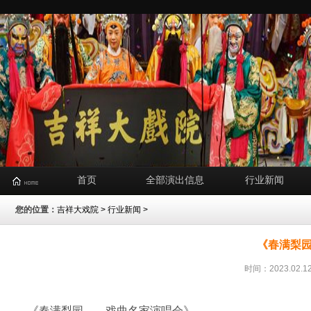
首页
全部演出信息
行业新闻
您的位置：
吉祥大戏院
>
行业新闻
>
《春满梨
时间：2023.02
《春满梨园——戏曲名家演唱会》