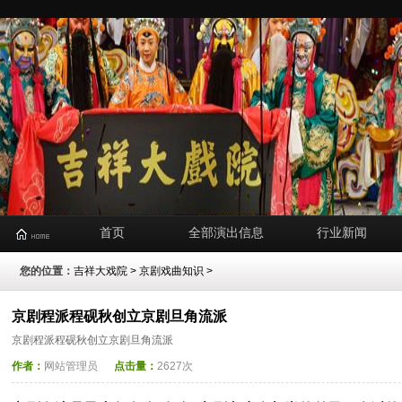
首页
全部演出信息
行业新闻
您的位置：
吉祥大戏院
>
京剧戏曲知识
>
京剧程派程砚秋创立京剧旦角流派
京剧程派程砚秋创立京剧旦角流派
作者：
网站管理员
点击量：
2627次